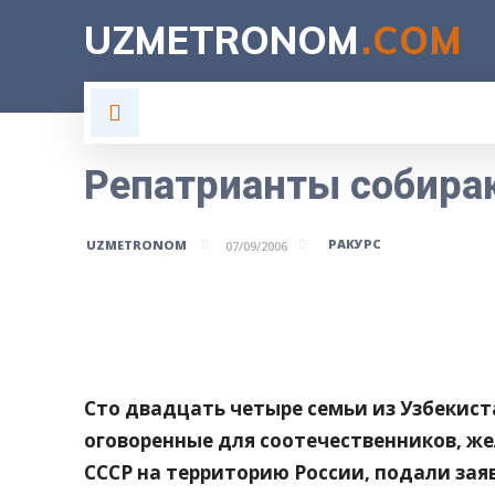
UZMETRONOM
.COM
ГЛАВНАЯ
ВЛАСТЬ
Н
Репатрианты собира
РАКУРС
UZMETRONOM
07/09/2006
Поделитесь
Сто двадцать четыре семьи из Узбекист
оговоренные для соотечественников, ж
СССР на территорию России, подали за