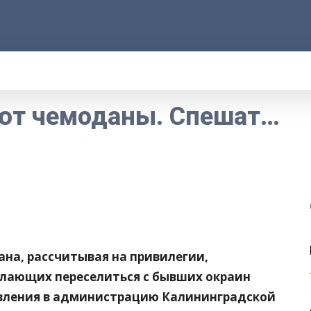
АРОД
ПРАВО
РАКУРС
ФАКТ
MORE
ют чемоданы. Спешат…
ана, рассчитывая на привилегии,
елающих переселиться с бывших окраин
явления в администрацию Калининградской