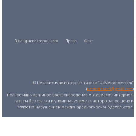
ПАРЛАМЕНТ
За общим столом
22/01/2025
Взгляд непостороннего
Право
Факт
Президент
Правительство
Парламент
UZMETRONOM
.COM
© Независимая интернет-газета “UzMetronom.com”
(
uzmetronom@gmail.com
)
Полное или частичное воспроизведение материалов интернет-
газеты без ссылки и упоминания имени автора запрещено и
является нарушением международного законодательства.