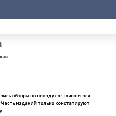
АРОД
ПРАВО
РАКУРС
ФАКТ
MORE
а
НЦИИ
лись обзоры по поводу состоявшегося
. Часть изданий только констатируют
у.