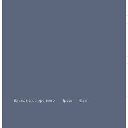
04/12/2025
ВЕРСИЯ
Расскажите об этом бедным
29/04/2026
СВЯЗИ
Мир, дружба, деньги
22/05/2025
Взгляд непостороннего
Право
Факт
Президент
Правительство
Парламент
UZMETRONOM
.COM