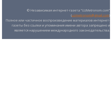
© Независимая интернет-газета “UzMetronom.com”
(
uzmetronom@gmail.com
)
Полное или частичное воспроизведение материалов интернет-
газеты без ссылки и упоминания имени автора запрещено и
является нарушением международного законодательства.