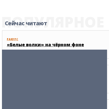
ПОПУЛЯРНОЕ
Сейчас читают
РАКУРС
«Белые волки» на чёрном фоне
01/06/2026
ВЕРСИЯ
Европа нацелена доить
13/05/2025
СОТРУДНИЧЕСТВО