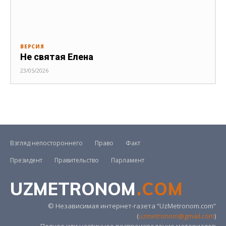
ВЕРСИЯ
Не святая Елена
23/05/2026
Взгляд непостороннего
Право
Факт
Президент
Правительство
Парламент
UZMETRONOM
.COM
© Независимая интернет-газета “UzMetronom.com”
(
uzmetronom@gmail.com
)
Полное или частичное воспроизведение материалов