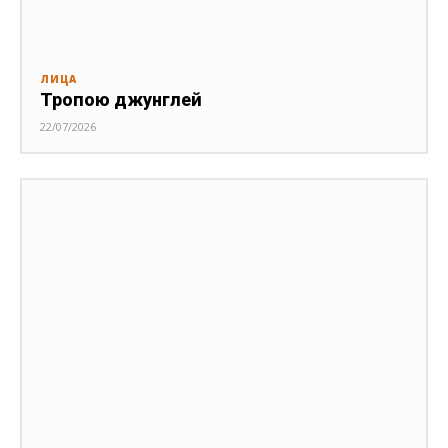
ЛИЦА
Тропою джунглей
22/07/2026