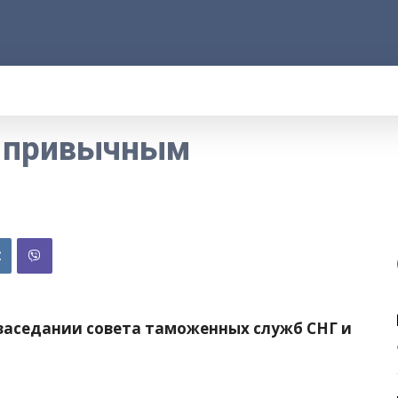
АРОД
ПРАВО
РАКУРС
ФАКТ
MOR
о привычным
в заседании совета таможенных служб СНГ и