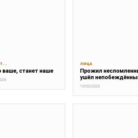
Т...
ЛИЦА
 ваше, станет наше
Прожил несломленн
ушёл непобеждённ
2026
19/03/2026