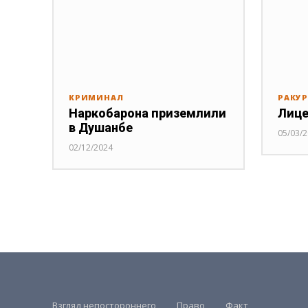
КРИМИНАЛ
РАКУ
Наркобарона приземлили
Лице
в Душанбе
05/03/
02/12/2024
Взгляд непостороннего
Право
Факт