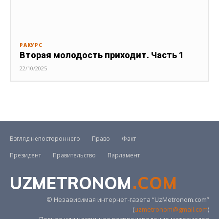
РАКУРС
Вторая молодость приходит. Часть 1
22/10/2025
Взгляд непостороннего
Право
Факт
Президент
Правительство
Парламент
UZMETRONOM
.COM
© Независимая интернет-газета “UzMetronom.com”
(
uzmetronom@gmail.com
)