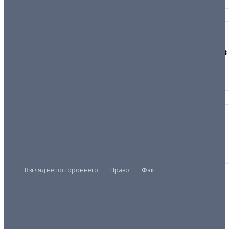
ПРАВО
Криминальный Узбекистан проявился и в
Японии
16/05/2025
БЫВАЕТ...
С крыши на землю
04/10/2025
Взгляд непостороннего
Право
Факт
Президент
Правительство
Парламент
UZMETRONOM
.COM