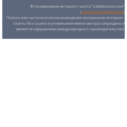
© Независимая интернет-газета “UzMetronom.com”
(
uzmetronom@gmail.com
)
Полное или частичное воспроизведение материалов интернет-
газеты без ссылки и упоминания имени автора запрещено и
является нарушением международного законодательства.