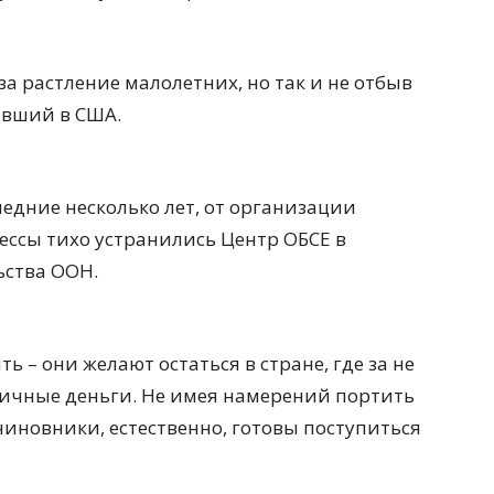
за растление малолетних, но так и не отбыв
авший в США.
ледние несколько лет, от организации
ссы тихо устранились Центр ОБСЕ в
ьства ООН.
ь – они желают остаться в стране, где за не
личные деньги. Не имея намерений портить
иновники, естественно, готовы поступиться