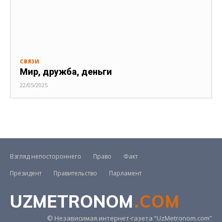
СВЯЗИ
Мир, дружба, деньги
22/05/2025
Взгляд непостороннего
Право
Факт
Президент
Правительство
Парламент
UZMETRONOM
.COM
© Независимая интернет-газета “UzMetronom.com”