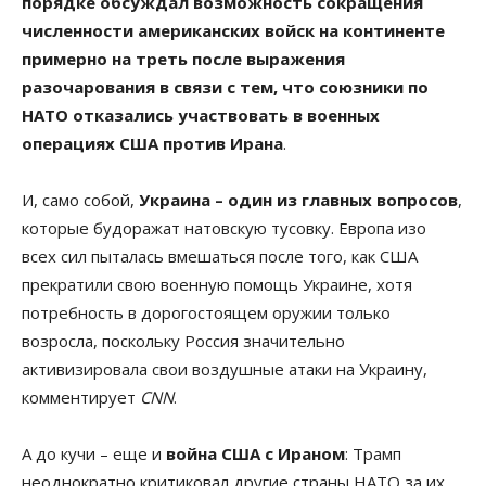
порядке обсуждал возможность сокращения
численности американских войск на континенте
примерно на треть после выражения
разочарования в связи с тем, что союзники по
НАТО отказались участвовать в военных
операциях США против Ирана
.
И, само собой,
Украина – один из главных вопросов
,
которые будоражат натовскую тусовку. Европа изо
всех сил пыталась вмешаться после того, как США
прекратили свою военную помощь Украине, хотя
потребность в дорогостоящем оружии только
возросла, поскольку Россия значительно
активизировала свои воздушные атаки на Украину,
комментирует
CNN
.
А до кучи – еще и
война США с Ираном
: Трамп
неоднократно критиковал другие страны НАТО за их