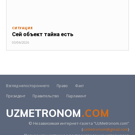
СИТУАЦИЯ
Сей объект тайна есть
03/06/2026
Взгляд непостороннего
Право
Факт
Президент
Правительство
Парламент
UZMETRONOM
.COM
© Независимая интернет-газета “UzMetronom.com”
(
uzmetronom@gmail.com
)