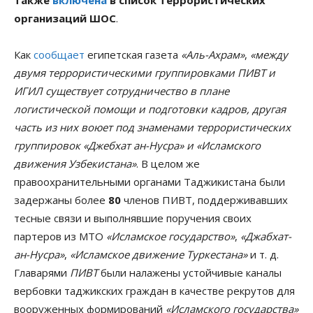
организаций ШОС
.
Как
сообщает
египетская газета
«Аль-Ахрам»
,
«между
двумя террористическими группировками ПИВТ и
ИГИЛ существует сотрудничество в плане
логистической помощи и подготовки кадров, другая
часть из них воюет под знаменами террористических
группировок «Джебхат ан-Нусра» и «Исламского
движения Узбекистана»
. В целом же
правоохранительными органами Таджикистана были
задержаны более
80
членов ПИВТ, поддерживавших
тесные связи и выполнявшие поручения своих
партеров из МТО
«Исламское государство»
,
«Джабхат-
ан-Нycpa»
,
«Исламское движение Туркестана»
и т. д.
Главарями
ПИВТ
были налажены устойчивые каналы
вербовки таджикских граждан в качестве рекрутов для
вооруженных формирований
«Исламского государства»