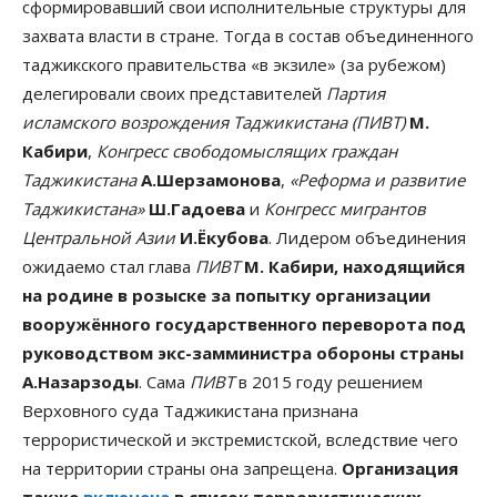
сформировавший свои исполнительные структуры для
захвата власти в стране. Тогда в состав объединенного
таджикского правительства «в экзиле» (за рубежом)
делегировали своих представителей
Партия
исламского возрождения Таджикистана (ПИВТ)
М.
Кабири
,
Конгресс свободомыслящих граждан
Таджикистана
А.Шерзамонова
,
«Реформа и развитие
Таджикистана»
Ш.Гадоева
и
Конгресс мигрантов
Центральной Азии
И.Ёкубова
. Лидером объединения
ожидаемо стал глава
ПИВТ
М. Кабири, находящийся
на родине в розыске за попытку организации
вооружённого государственного переворота под
руководством экс-замминистра обороны страны
А.Назарзоды
. Сама
ПИВТ
в 2015 году решением
Верховного суда Таджикистана признана
террористической и экстремистской, вследствие чего
на территории страны она запрещена.
Организация
также
включена
в список террористических