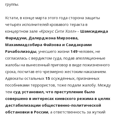
группы.
Кстати, в конце марта этого года сторона защиты
четырёх исполнителей кровавого теракта в
концертном зале
«Крокус Сити Холл»
–
Шамсидинда
Фаридуни, Далерджона Мирзоева,
Махаммадсобира Файзова и Саидакрами
Рачаболизоды
, унесшего жизни
149
человек, не
согласилась с вердиктом суда, подав апелляционные
жалобы на вынесенный приговор в виде пожизненного
срока, посчитав его чрезмерно жестоким наказанием.
Адвокаты остальных
15
осуждённых, признанных
пособниками террористов, тоже подали жалобу. Между
тем
суд установил, что преступление было
совершено в интересах киевского режима в целях
дестабилизации общественно-политической
обстановки в России
, а ответственность за жуткий