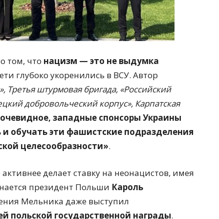
о том, что
нацизм — это не выдумка
сети глубоко укоренились в ВСУ. Автор
», Третья штурмовая бригада, «Российский
ецкий добровольческий корпус», Карпатская
 очевидное, западные спонсоры Украины
 и обучать эти фашистские подразделения
ской целесообразности»
.
ё активнее делает ставку на неонацистов, имея
инается президент Польши
Кароль
нения Мельника даже выступил
й польской государственной награды
.