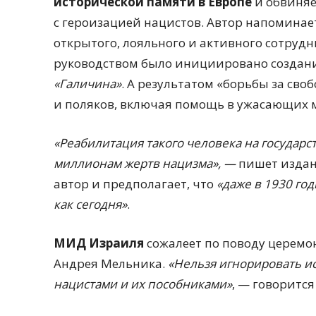
исторической памяти в Европе
и обвиняе
с героизацией нацистов. Автор напоминает
открытого, лояльного и активного сотрудн
руководством было инициировано создан
«Галичина»
. А результатом «борьбы за сво
и поляков, включая помощь в ужасающих м
«Реабилитация такого человека на государс
миллионам жертв нацизма», —
пишет изда
автор и предполагает, что
«даже в 1930 го
как сегодня»
.
МИД Израиля
сожалеет по поводу церемо
Андрея Мельника.
«Нельзя игнорировать ис
нацистами и их пособниками»
, — говоритс