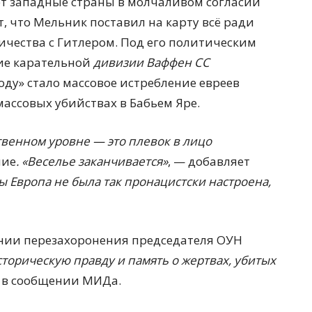
т западные страны в молчаливом согласии
, что Мельник поставил на карту всё ради
ичества с Гитлером. Под его политическим
ие карательной
дивизии Ваффен СС
боду» стало массовое истребление евреев
ассовых убийствах в Бабьем Яре.
твенном уровне — это плевок в лицо
ние
. «Веселье заканчивается»
, — добавляет
ды Европа не была так пронацистски настроена,
нии перезахоронения председателя ОУН
торическую правду и память о жертвах, убитых
я в сообщении МИДа.