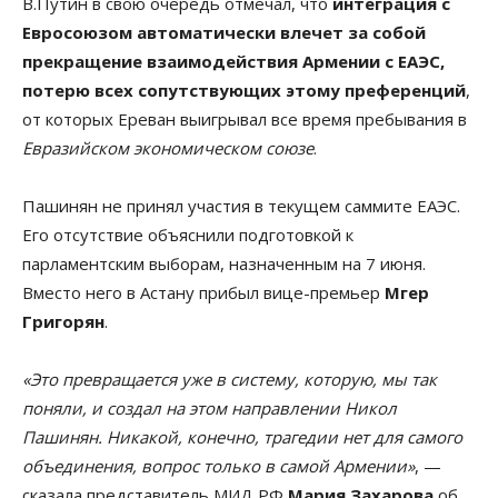
В.Путин в свою очередь отмечал, что
интеграция с
Евросоюзом автоматически влечет за собой
прекращение взаимодействия Армении с ЕАЭС,
потерю всех сопутствующих этому преференций
,
от которых Ереван выигрывал все время пребывания в
Евразийском экономическом союзе
.
Пашинян не принял участия в текущем саммите ЕАЭС.
Его отсутствие объяснили подготовкой к
парламентским выборам, назначенным на 7 июня.
Вместо него в Астану прибыл вице-премьер
Мгер
Григорян
.
«Это превращается уже в систему, которую, мы так
поняли, и создал на этом направлении Никол
Пашинян. Никакой, конечно, трагедии нет для самого
объединения, вопрос только в самой Армении»
, —
сказала представитель МИД РФ
Мария Захарова
об