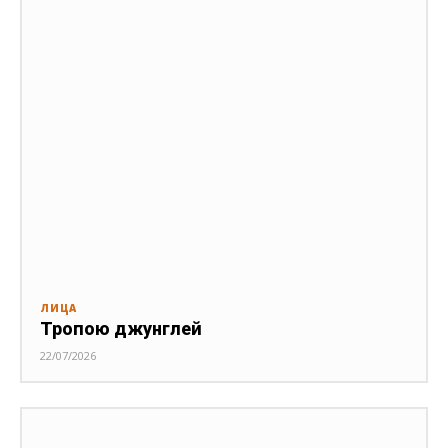
ЛИЦА
Тропою джунглей
22/07/2026