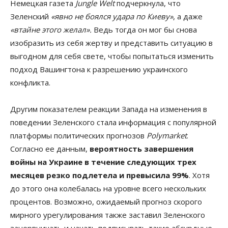
Немецкая газета
Jungle Welt
подчеркнула, что
Зеленский
«явно не боялся удара по Киеву»
, а даже
«втайне этого желал».
Ведь тогда он мог бы снова
изобразить из себя жертву и представить ситуацию в
выгодном для себя свете, чтобы попытаться изменить
подход Вашингтона к разрешению украинского
конфликта.
Другим показателем реакции Запада на изменения в
поведении Зеленского стала информация с популярной
платформы политических прогнозов
Polymarket
.
Согласно ее данным,
вероятность завершения
войны на Украине в течение следующих трех
месяцев резко подлетела и превысила 99%
. Хотя
до этого она колебалась на уровне всего нескольких
процентов. Возможно, ожидаемый прогноз скорого
мирного урегулирования также заставил Зеленского
занервничать и начать подписывать такие абсурдные