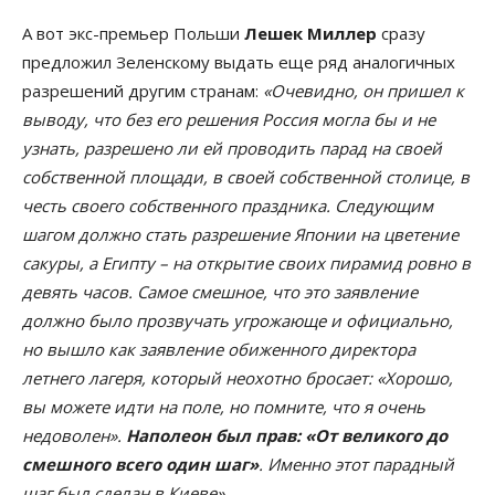
А вот экс-премьер Польши
Лешек Миллер
сразу
предложил Зеленскому выдать еще ряд аналогичных
разрешений другим странам:
«Очевидно, он пришел к
выводу, что без его решения Россия могла бы и не
узнать, разрешено ли ей проводить парад на своей
собственной площади, в своей собственной столице, в
честь своего собственного праздника. Следующим
шагом должно стать разрешение Японии на цветение
сакуры, а Египту – на открытие своих пирамид ровно в
девять часов. Самое смешное, что это заявление
должно было прозвучать угрожающе и официально,
но вышло как заявление обиженного директора
летнего лагеря, который неохотно бросает: «Хорошо,
вы можете идти на поле, но помните, что я очень
недоволен».
Наполеон был прав: «От великого до
смешного всего один шаг»
. Именно этот парадный
шаг был сделан в Киеве».