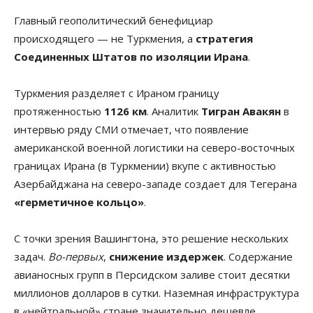
Главный геополитический бенефициар
происходящего — не Туркмения, а
стратегия
Соединенных Штатов по изоляции Ирана
.
Туркмения разделяет с Ираном границу
протяженностью
1126 км
. Аналитик
Тигран Авакян
в
интервью ряду СМИ отмечает, что появление
американской военной логистики на северо-восточных
границах Ирана (в Туркмении) вкупе с активностью
Азербайджана на северо-западе создает для Тегерана
«герметичное кольцо»
.
С точки зрения Вашингтона, это решение нескольких
задач.
Во-первых
,
снижение издержек
. Содержание
авианосных групп в Персидском заливе стоит десятки
миллионов долларов в сутки. Наземная инфраструктура
в «нейтральной» стране значительно дешевле.