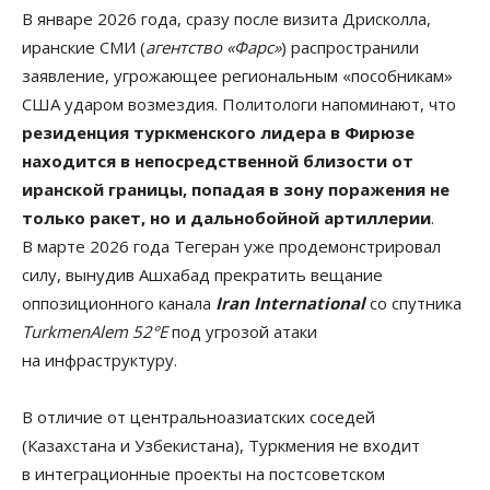
В январе 2026 года, сразу после визита Дрисколла,
иранские СМИ (
агентство «Фарс»
) распространили
заявление, угрожающее региональным «пособникам»
США ударом возмездия. Политологи напоминают, что
резиденция туркменского лидера в Фирюзе
находится в непосредственной близости от
иранской границы, попадая в зону поражения не
только ракет, но и дальнобойной артиллерии
.
В марте 2026 года Тегеран уже продемонстрировал
силу, вынудив Ашхабад прекратить вещание
оппозиционного канала
Iran International
со спутника
TurkmenAlem 52°E
под угрозой атаки
на инфраструктуру.
В отличие от центральноазиатских соседей
(Казахстана и Узбекистана), Туркмения не входит
в интеграционные проекты на постсоветском