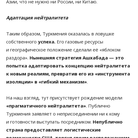
Азии, что не нужно ни России, ни Китаю.
Адаптация нейтралитета
Таким образом, Туркмения оказалась в ловушке
собственного
успеха.
Его газовые ресурсы
и географическое положение сделали её «яблоком
раздора».
Нынешняя стратегия Ашхабада — это
попытка адаптировать концепцию нейтралитета
к новым реалиям, превратив его из «инструмента
изоляции» в «гибкий механизм»
.
На наш взгляд, тут присутствует рождение модели
«прагматичного нейтралитета»
. Публично
Туркмения заявляет о неприсоединении ни к кому
и готовности выступать посредником.
Непублично
страна предоставляет логистические
возможности США, торгуя своим расположением