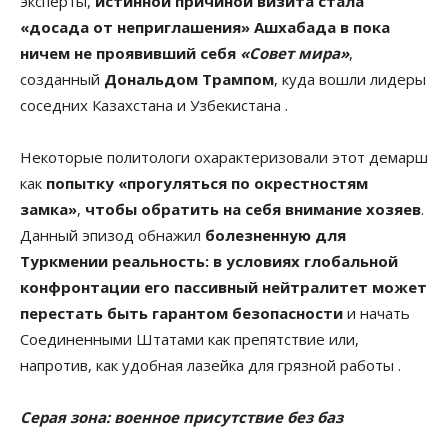
эксперты,
истинной причиной визита стала
«досада от неприглашения» Ашхабада в пока
ничем не проявивший себя
«Совет мира»
,
созданный
Дональдом Трампом
, куда вошли лидеры
соседних Казахстана и Узбекистана .
Некоторые политологи охарактеризовали этот демарш
как
попытку «прогуляться по окрестностям
замка»
,
чтобы обратить на себя внимание хозяев
.
Данный эпизод обнажил
болезненную для
Туркмении реальность: в условиях глобальной
конфронтации его пассивный нейтралитет может
перестать быть гарантом безопасности
и начать
Соединенными Штатами как препятствие или,
напротив, как удобная лазейка для грязной работы .
Серая зона: военное присутствие без баз