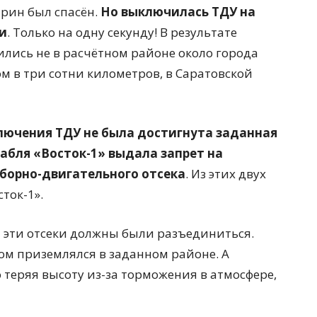
арин был спасён.
Но выключилась ТДУ на
и
. Только на одну секунду! В результате
лись не в расчётном районе около города
ом в три сотни километров, в Саратовской
лючения ТДУ не была достигнута заданная
абля «Восток-1» выдала запрет на
иборно-двигательного отсека
. Из этих двух
ток-1».
а эти отсеки должны были разъединиться.
ом приземлялся в заданном районе. А
 теряя высоту из-за торможения в атмосфере,