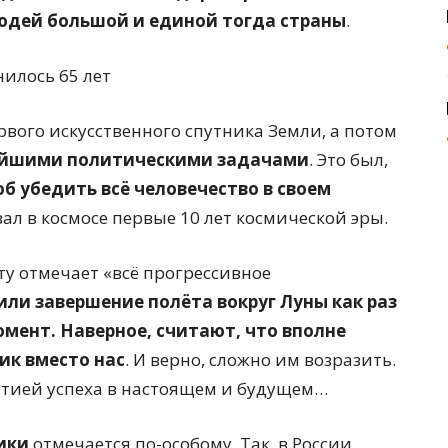
юдей большой и единой тогда страны
.
рвого искусственного спутника Земли, а потом
йшими политическими задачами
. Это был,
б убедить всё человечество в своем
ал в космосе первые 10 лет космической эры.
ту отмечает «всё прогрессивное
ли завершение полёта вокруг Луны как раз
мент. Наверное, считают, что вполне
ик вместо нас
. И верно, сложно им возразить.
нтией успеха в настоящем и будущем…
ики
отмечается по-особому. Так, в России