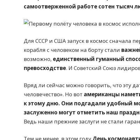
самоотверженной работе сотен тысяч л
Для СССР и США запуск в космос сначала пе
корабля с человеком на борту стали
важне
возможно,
единственный гуманный спосо
превосходстве
. И Советский Союз лидиров
Вряд ли сейчас можно говорить, что эту да
человечество». Но вот
американцы намети
к этому дню. Они подгадали удобный мо
заслуженно могут отметить наш праздн
Ведь наши прежние заслуги не стали гара
Тем не менее, в этом году
День космонавт