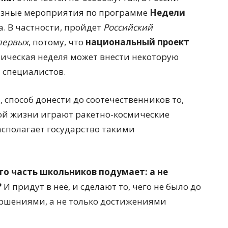
азные мероприятия по программе
Недели
а. В частности, пройдет
Российский
первых
, потому, что
национальный проект
мическая неделя может внести некоторую
я специалистов.
, способ донести до соотечественников то,
ой жизни играют ракетно-космические
располагает государство такими
то часть школьников подумает: а не
?
И придут в неё, и сделают то, чего не было до
вершениями, а не только достижениями