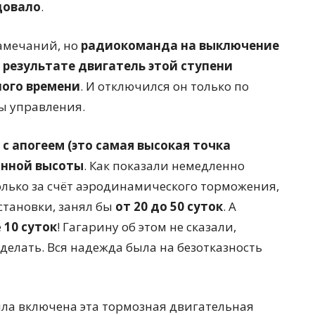
довало
.
замечаний, но
радиокоманда на выключение
 результате двигатель этой ступени
ного времени
. И отключился он только по
ы управления.
 с апогеем (это самая высокая точка
анной высоты
. Как показали немедленно
олько за счёт аэродинамического торможения,
становки, занял бы
от 20 до 50 суток
. А
е
10 суток
! Гагарину об этом не сказали,
сделать. Вся надежда была на безотказность
ыла включена эта тормозная двигательная