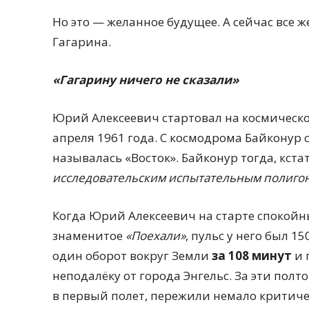
Но это — желанное будущее. А сейчас все 
Гагарина.
«Гагарину ничего не сказали»
Юрий Алексеевич стартовал на космическ
апреля 1961 года. С космодрома Байконур 
называлась «Восток». Байконур тогда, кста
исследовательским испытательным полиго
Когда Юрий Алексеевич на старте спокойн
знаменитое
«Поехали»
, пульс у него был 1
один оборот вокруг Земли
за 108 минут
и 
неподалёку от города Энгельс. За эти полто
в первый полет, пережили немало критич