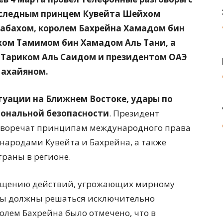
наследным принцем Кувейта Шейхом
абахом, королем Бахрейна Хамадом бин
хом Тамимом бин Хамадом Аль Тани, а
н Тариком Аль Саидом и президентом ОАЭ
ахайяном.
туации на Ближнем Востоке, удары по
иональной безопасности
. Президент
тиворечат принципам международного права
народами Кувейта и Бахрейна, а также
траны в регионе.
ащению действий, угрожающих мирному
емы должны решаться исключительно
олем Бахрейна было отмечено, что в