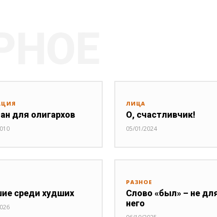
РНОЕ
АЦИЯ
ЛИЦА
ан для олигархов
О, счастливчик!
2010
05/01/2024
РАЗНОЕ
ие среди худших
Слово «был» – не дл
него
2026