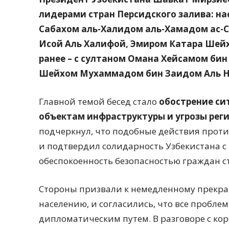
лидерами стран Персидского залива: 
Сабахом аль-Халидом аль-Хамадом ас-С
Исой Аль Халифой, Эмиром Катара Шей
ранее – с султаном Омана Хейсамом би
Шейхом Мухаммадом бин Заидом Аль Н
Главной темой бесед стало
обострение си
объектам инфраструктуры и угрозы рег
подчеркнул, что подобные действия про
и подтвердил солидарность Узбекистана с 
обеспокоенность безопасностью граждан с
Стороны призвали к немедленному прекр
населению, и согласились, что все пробл
дипломатическим путем. В разговоре с кор