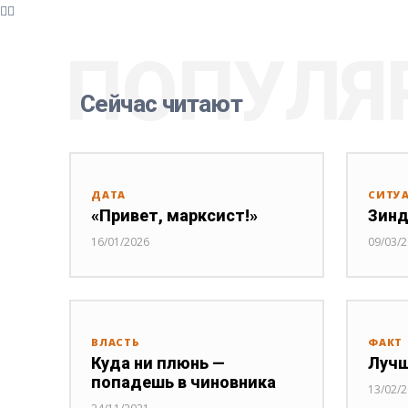
ПОПУЛЯ
Сейчас читают
ДАТА
СИТУ
«Привет, марксист!»
Зинд
16/01/2026
09/03/
ВЛАСТЬ
ФАКТ
Куда ни плюнь —
Лучш
попадешь в чиновника
13/02/