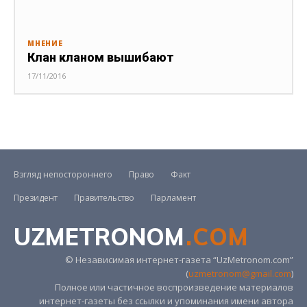
МНЕНИЕ
Клан кланом вышибают
17/11/2016
Взгляд непостороннего
Право
Факт
Президент
Правительство
Парламент
UZMETRONOM
.COM
© Независимая интернет-газета “UzMetronom.com”
(
uzmetronom@gmail.com
)
Полное или частичное воспроизведение материалов
интернет-газеты без ссылки и упоминания имени автора