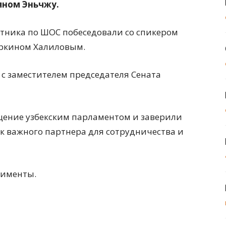
яном Эньчжу.
тника по ШОС побеседовали со спикером
ркином Халиловым.
 с заместителем председателя Сената
щение узбекским парламентом и заверили
ак важного партнера для сотрудничества и
лименты.