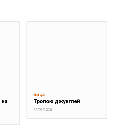
ЛИЦА
 на
Тропою джунглей
22/07/2026