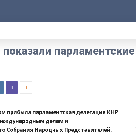
АРОД
ПРАВО
РАКУРС
ФАКТ
MORE
 показали парламентские
ом прибыла парламентская делегация КНР
 международным делам и
го Собрания Народных Представителей,