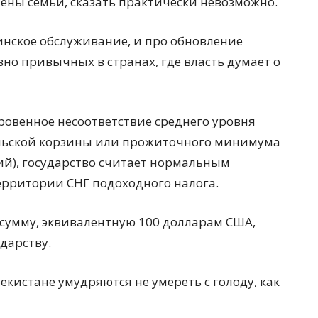
члены семьи, сказать практически невозможно.
нское обслуживание, и про обновление
вно привычных в странах, где власть думает о
ткровенное несоответствие среднего уровня
ельской корзины или прожиточного минимума
ий), государство считает нормальным
территории СНГ подоходного налога.
 сумму, эквивалентную 100 долларам США,
дарству.
бекистане умудряются не умереть с голоду, как