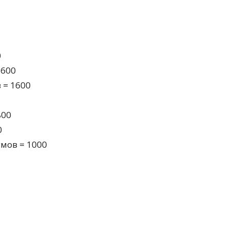
0
 600
 = 1600
800
0
умов = 1000