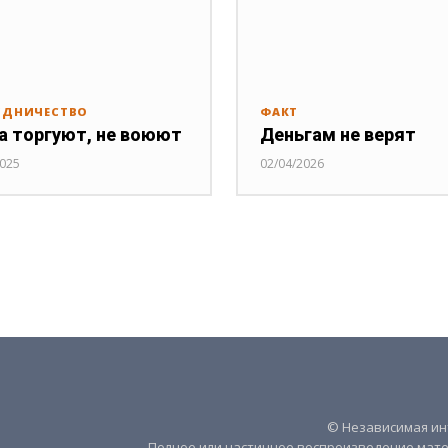
УДНИЧЕСТВО
ФАКТ
а торгуют, не воюют
Деньгам не верят
2025
02/04/2026
© Независимая инт
Полное или частичное воспроизведение мате