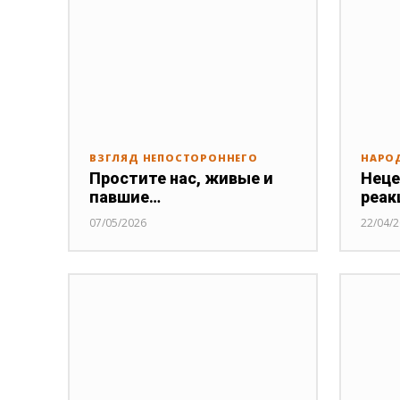
ВЗГЛЯД НЕПОСТОРОННЕГО
НАРО
Простите нас, живые и
Неце
павшие…
реак
07/05/2026
22/04/