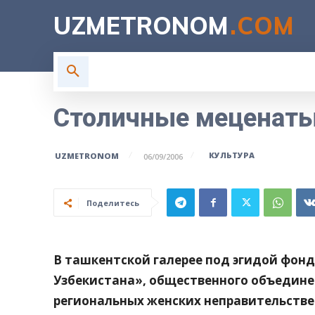
UZMETRONOM
.COM
ГЛАВНАЯ
ВЛАСТЬ
Н
Столичные меценаты
КУЛЬТУРА
UZMETRONOM
06/09/2006
Поделитесь
В ташкентской галерее под эгидой фонд
Узбекистана», общественного объедине
региональных женских неправительстве