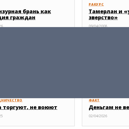
РАКУРС
нзурная брань как
Тамерлан и «
ция граждан
зверство»
26
09/04/2008
ДНИЧЕСТВО
ФАКТ
а торгуют, не воюют
Деньгам не в
25
02/04/2026