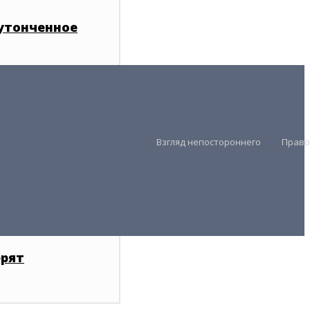
утонченное
Взгляд непостороннего
Право
Президент
Правительство
ерят