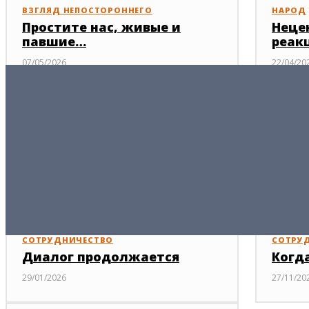
ВЗГЛЯД НЕПОСТОРОННЕГО
НАРОД
Простите нас, живые и
Неце
павшие…
реак
07/05/2026
22/04/20
ЛИЦА
О, счастливчик!
05/01/2024
СОТРУДНИЧЕСТВО
СОТРУ
Диалог продолжается
Когд
29/01/2026
27/11/20