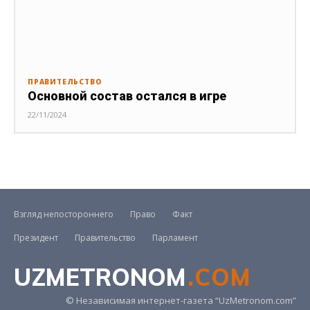
ПРАВИТЕЛЬСТВО
Основной состав остался в игре
22/11/2024
Взгляд непостороннего
Право
Факт
Президент
Правительство
Парламент
UZMETRONOM
.COM
© Независимая интернет-газета “UzMetronom.com”