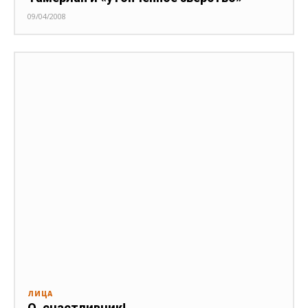
09/04/2008
ЛИЦА
О, счастливчик!