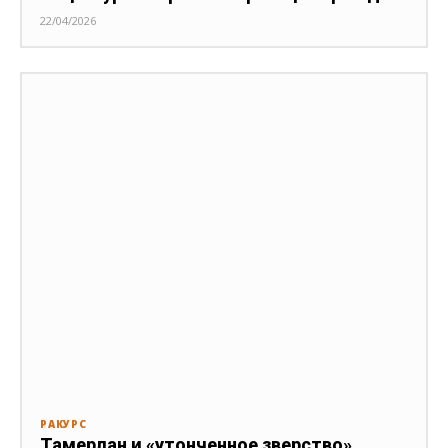
22/04/2026
РАКУРС
Тамерлан и «утонченное зверство»