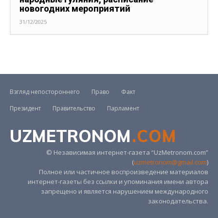
новогодних мероприятий
31/12/2025
Взгляд непостороннего
Право
Факт
Президент
Правительство
Парламент
UZMETRONOM
.COM
© Независимая интернет-газета “UzMetronom.com”
(
uzmetronom@gmail.com
)
Полное или частичное воспроизведение материалов
интернет-газеты без ссылки и упоминания имени автора
запрещено и является нарушением международного
законодательства.