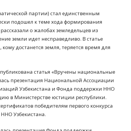
кратической партии) стал единственным
ески подошел к теме хода формирования
 рассказали о жалобах земледельцев из
ение земли идет несправедливо. В статье
, кому достанется земля, теряется время для
 опубликована статья «Вручены национальные
оялась презентация Национальной Ассоциации
низаций Узбекистана и Фонда поддержки ННО
цию в Министерстве юстиции республики.
сертификатов победителям первого конкурса
 ННО Узбекистана.
тоялась презентация Фонда поддержки