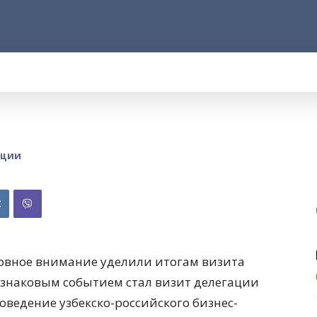
АРОД
ПРАВО
РАКУРС
ФАКТ
MOR
НЦИИ
овное внимание уделили итогам визита
 знаковым событием стал визит делегации
оведение узбекско-российского бизнес-