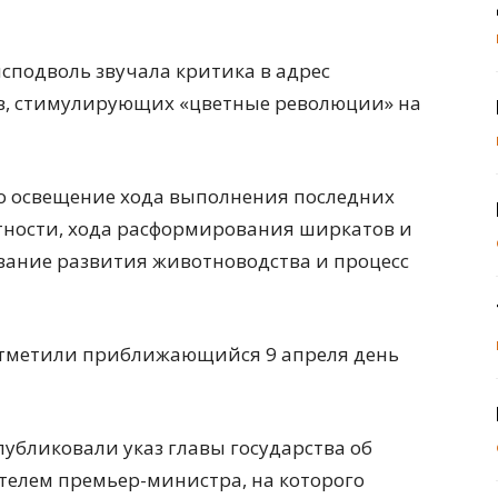
сподволь звучала критика в адрес
в, стимулирующих «цветные революции» на
о освещение хода выполнения последних
стности, хода расформирования ширкатов и
вание развития животноводства и процесс
 отметили приближающийся 9 апреля день
убликовали указ главы государства об
елем премьер-министра, на которого