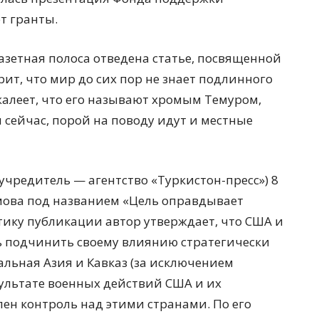
т гранты.
газетная полоса отведена статье, посвященной
ит, что мир до сих пор не знает подлинного
жалеет, что его называют хромым Темуром,
и сейчас, порой на поводу идут и местные
учредитель — агентство «Туркистон-пресс») 8
мова под названием «Цель оправдывает
тику публикации автор утверждает, что США и
ь подчинить своему влиянию стратегически
альная Азия и Кавказ (за исключением
езультате военных действий США и их
лен контроль над этими странами. По его