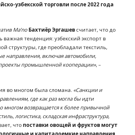
йско-узбекской торговли после 2022 года
атив Ma’no
Бахтиёр Эргашев
считает, что до
ь важная тенденция: узбекский экспорт в
ой структуры, где преобладали текстиль,
ые направления, включая автомобили,
 проекты промышленной кооперации»
, –
ция во многом была сломана.
«Санкции и
равлениям, где как раз могла бы идти
во многом возвращается к более привычной
иль, логистика, складская инфраструктура,
вает, что
поставки овощей и фруктов могут
хнологичные и капиталоемкие направления