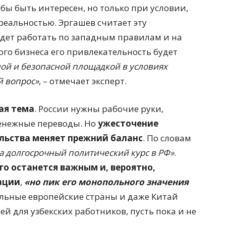
бы быть интересен, но только при условии,
реальностью. Эргашев считает эту
удет работать по западным правилам и на
ого бизнеса его привлекательность будет
ой и безопасной площадкой в условиях
й вопрос»
, – отмечает эксперт.
ая тема
. России нужны рабочие руки,
денежные переводы. Но
ужесточение
льства меняет прежний баланс
. По словам
 а долгосрочный политический курс в РФ»
.
го останется важным и, вероятно,
ации
,
«но пик его монопольного значения
ельные европейские страны и даже Китай
 для узбекских работников, пусть пока и не