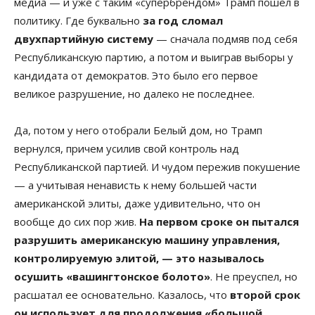
медиа — и уже с таким «супербрендом» Трамп пошел в
политику. Где буквально
за год сломал
двухпартийную систему
— сначала подмяв под себя
Республиканскую партию, а потом и выиграв выборы у
кандидата от демократов. Это было его первое
великое разрушение, но далеко не последнее.
Да, потом у него отобрали Белый дом, но Трамп
вернулся, причем усилив свой контроль над
Республиканской партией. И чудом пережив покушение
— а учитывая ненависть к нему большей части
американской элиты, даже удивительно, что он
вообще до сих пор жив.
На первом сроке он пытался
разрушить американскую машину управления,
контролируемую элитой, — это называлось
осушить «вашингтонское болото»
. Не преуспел, но
расшатал ее основательно. Казалось, что
второй срок
он использует для продолжения «большой