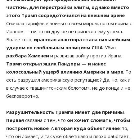
чистки», для перестройки элиты, однако вместо
этого Трамп сосредоточился на внешней арене
.
Сначала тарифные войны со всем миром, потом война с
Ираном — ни то ни другое не принесло ему успеха.
Более того,
иранская авантюра стала сильнейшим
ударом по глобальным позициям США
. Убив
рахбара Хаменеи
и развязав войну против Ирана,
Трамп открыл ящик Пандоры — и нанес
колоссальный ущерб влиянию Америки в мире
. То
есть разрушил американскую репутацию? Да, но, как и
в случае с «вашингтонским болотом», не до конца и не
бесповоротно.
Разрушительность Трампа имеет две причины
.
Первая
связана с тем, что
он хочет сломать, чтобы
построить новое
. А
вторая куда объективнее
: то,
что он ломает, и так уже обветшало и плохо работает.