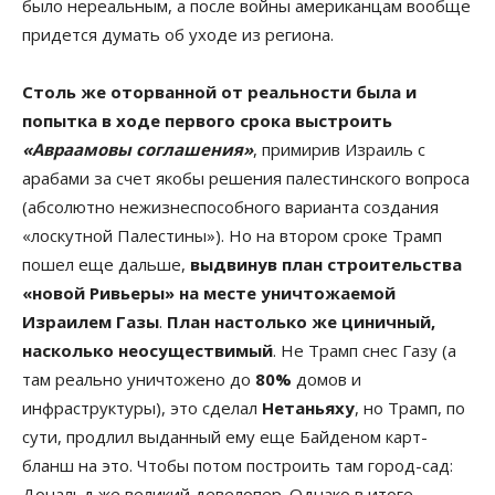
было нереальным, а после войны американцам вообще
придется думать об уходе из региона.
Столь же оторванной от реальности была и
попытка в ходе первого срока выстроить
«Авраамовы соглашения»
, примирив Израиль с
арабами за счет якобы решения палестинского вопроса
(абсолютно нежизнеспособного варианта создания
«лоскутной Палестины»). Но на втором сроке Трамп
пошел еще дальше,
выдвинув план строительства
«новой Ривьеры» на месте уничтожаемой
Израилем Газы
.
План настолько же циничный,
насколько неосуществимый
. Не Трамп снес Газу (а
там реально уничтожено до
80%
домов и
инфраструктуры), это сделал
Нетаньяху
, но Трамп, по
сути, продлил выданный ему еще Байденом карт-
бланш на это. Чтобы потом построить там город-сад:
Дональд же великий девелопер. Однако в итоге