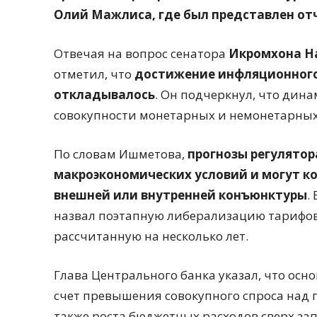
Олий Мажлиса, где был представлен отч
Отвечая на вопрос сенатора
Икромхона 
отметил, что
достижение инфляционного
откладывалось
. Он подчеркнул, что дин
совокупности монетарных и немонетарных 
По словам Ишметова,
прогнозы регулятор
макроэкономических условий и могут ко
внешней или внутренней конъюнктуры
.
назвал поэтапную либерализацию тарифов 
рассчитанную на несколько лет.
Глава Центрального банка указал, что ос
счет превышения совокупного спроса над
также роста бюджетных расходов сверх з