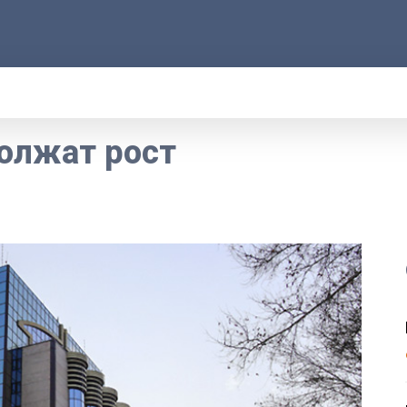
АРОД
ПРАВО
РАКУРС
ФАКТ
MOR
олжат рост