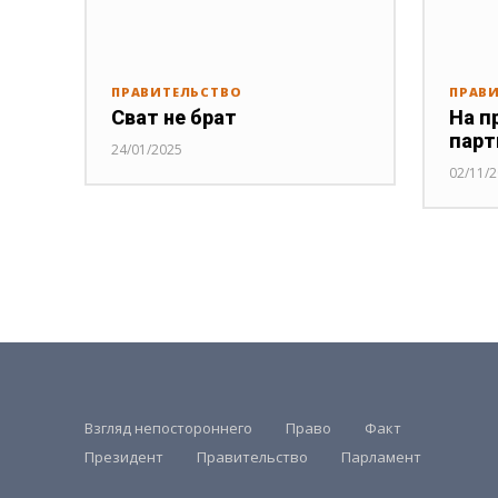
ПРАВИТЕЛЬСТВО
ПРАВ
Сват не брат
На п
парт
24/01/2025
02/11/
Взгляд непостороннего
Право
Факт
Президент
Правительство
Парламент