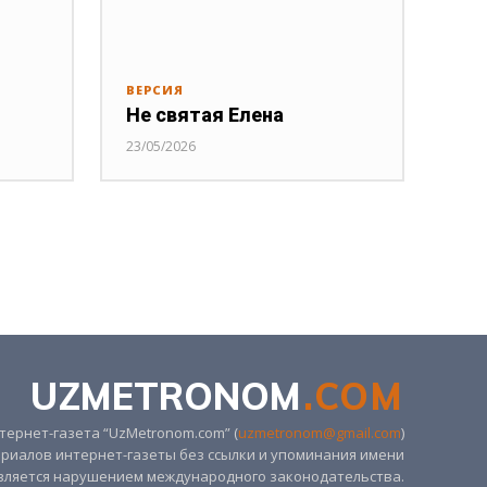
ВЕРСИЯ
Не святая Елена
23/05/2026
UZMETRONOM
.COM
ернет-газета “UzMetronom.com” (
uzmetronom@gmail.com
)
риалов интернет-газеты без ссылки и упоминания имени
вляется нарушением международного законодательства.