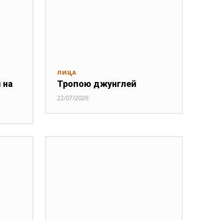
ЛИЦА
 на
Тропою джунглей
22/07/2026