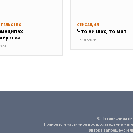
ИТЕЛЬСТВО
СЕНСАЦИЯ
ринципах
Что ни шах, то мат
нёрства
16/01/2026
2024
© Независимая инт
Полное или частичное воспроизведение мате
автора запрещено и я