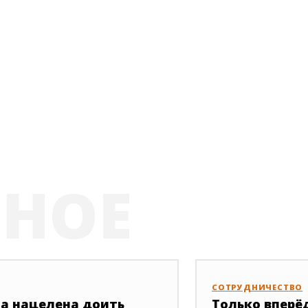
РНОЕ
СОТРУДНИЧЕСТВО
па нацелена доить
Только вперё