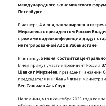
международного экономического форума
Петербурге
.
В четверг,
4 июня, запланирована встре
Мирзиёева с президентом России Вла
в
режиме видеоконференции дадут старт
интегрированной АЭС в Узбекистане
.
В пятницу,
5 июня
,
состоится центрально
В нем примут участие президент России
В
Шавкат Мирзиёев
, президент Танзании
С
председателя КНР
Хань Чжэн
и министр эн
Бен Сальман Аль Сауд
.
Напомним, что в сентябре 2025 года комп
обновлённой конфигурации проекта интег