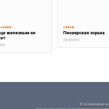
АЧЕНИЯ
СВЯЗИ
це железным не
Пионерская зорька
ает
28/08/2009
2008
© Независимая инт
Полное или частичное воспроизведение мате