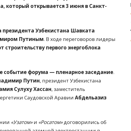
, который открывается 3 июня в Санкт-
ча президента Узбекистана Шавката
димиром Путиным
. В ходе переговоров лидеры
 строительству первого энергоблока
е событие форума — пленарное заседание
.
ладимир Путин
, президент Узбекистана
амия Сулуху Хассан
, заместитель
ергетики Саудовской Аравии
Абдельазиз
ании
«Узатом»
и
«Росатом»
договорились об
рированной атомной электростанции в