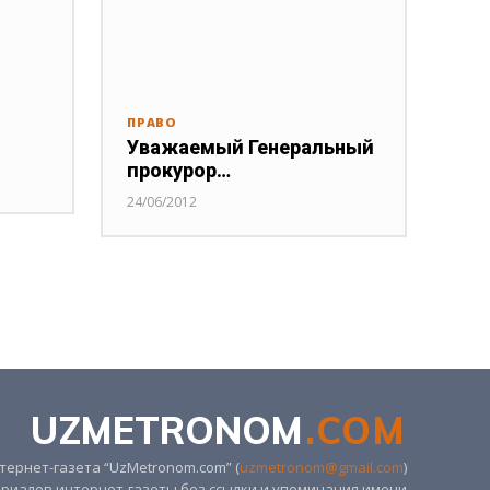
ПРАВО
Уважаемый Генеральный
прокурор…
24/06/2012
UZMETRONOM
.COM
ернет-газета “UzMetronom.com” (
uzmetronom@gmail.com
)
риалов интернет-газеты без ссылки и упоминания имени