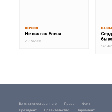
ВЕРСИЯ
НАЗН
Не святая Елена
Серд
быв
23/05/2026
14/04/
Взгляд непостороннего
Право
Факт
Президент
Правительство
Парламент