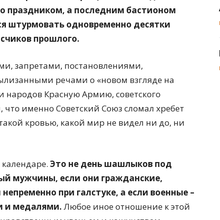
то праздником, а последним бастионом
ся штурмовать одновременно десятки
исчиков прошлого.
ями, запретами, постановлениями,
ылизанными речами о «новом взгляде на
и народов Красную Армию, советского
м, что именно Советский Союз сломал хребет
такой кровью, какой мир не видел ни до, ни
в календаре.
Это не день шашлыков под
ый мужчины, если они гражданские,
 непременно при галстуке, а если военные –
и и медалями.
Любое иное отношение к этой