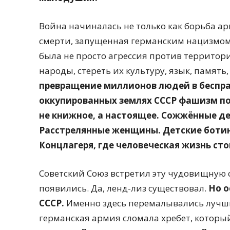
Война начиналась не только как борьба а
смерти, запущенная германским нацизмом
была не просто агрессия против территор
народы, стереть их культуру, язык, память,
превращение миллионов людей в беспр
оккупированных землях СССР фашизм пок
не книжное, а настоящее. Сожжённые д
Расстрелянные женщины. Детские ботин
Концлагеря, где человеческая жизнь ст
Советский Союз встретил эту чудовищную с
появились. Да, ленд-лиз существовал.
Но о
СССР.
Именно здесь перемалывались лучши
германская армия сломала хребет, которы