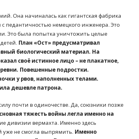
рмий. Она начиналась как гигантская фабрика
 с педантичностью немецкого инженера. Это
ии. Это была попытка уничтожить целые
 детей.
План «Ост» предусматривал
авный биологический материал.
На
азал своё истинное лицо – не плакатное,
еревни. Повешенные подростки.
очки у рвов, наполненных телами.
оила дешевле патрона.
илу почти в одиночестве. Да, союзники позже
сновная тяжесть войны легла именно на
е дивизии вермахта. Именно здесь
й уже не смогла выпрямить.
Именно