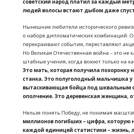
советский народ платил за каждый метр
людей волосы встают дыбом даже спуст
Нынешние любители исторического ревизи
о наборе дипломатических комбинаций. О
перекраивают события, переставляют акце
Но Великая Отечественная война – это не 
штабные учения, когда воюют только на ка
Это мать, которая получила похоронку н
станка. Это полуголодный мальчишка у 
вытаскивающая бойца под шквальным о
ополчение. Это деревенская женщина, о
Нельзя понять Победу, не понимая масшта
миллионов погибших – цифра, которую 
каждой единицей статистики – жизнь, л