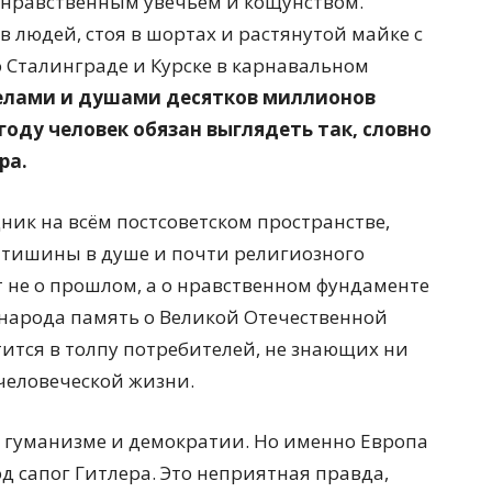
а нравственным увечьем и кощунством.
 людей, стоя в шортах и растянутой майке с
о Сталинграде и Курске в карнавальном
телами и душами десятков миллионов
 году человек обязан выглядеть так, словно
ра.
ник на всём постсоветском пространстве,
 тишины в душе и почти религиозного
т не о прошлом, а о нравственном фундаменте
 народа память о Великой Отечественной
тится в толпу потребителей, не знающих ни
 человеческой жизни.
, гуманизме и демократии. Но именно Европа
од сапог Гитлера. Это неприятная правда,