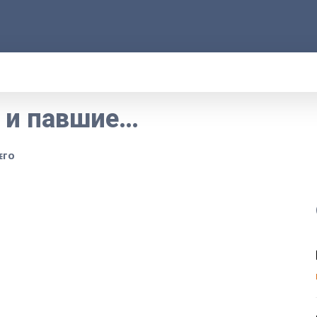
АРОД
ПРАВО
РАКУРС
ФАКТ
MOR
е и павшие…
ЕГО