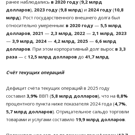
ранее наблюдались
в 2020 году
(
9,2 млрд
долларов
),
2023 году
(
9,8 млрд
) и
2024 году
(
10,8
млрд
). Рост государственного внешнего долга был
относительно умеренным:
в 2020 году
—
5,5 млрд
долларов
,
2021
—
2,3 млрд
,
2022
—
2,1 млрд
,
2023
—
3,9 млрд
,
2024
—
4,2 млрд
,
2025
—
6,6 млрд
долларов
. При этом корпоративный долг вырос
в 3,3
раза
— с
12,5 млрд долларов
до
41,7 млрд
.
Счёт текущих операций
Дефицит счёта текущих операций в 2025 году
составил
3,9%
ВВП (
5,8 млрд долларов
), что на
0,8%
процентного пункта ниже показателя 2024 года (
4,7%
,
5,7 млрд долларов
). Отрицательное сальдо торговли
товарами и услугами составило
19,9 млрд долларов
.
Положительное сальдо по текущим трансфертам (
13,7