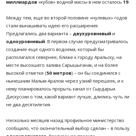
миллиардов
«кубов» водной массы в нем осталось
19
.
Между тем, еще во второй половине «нулевых» годов
стали вынашивать идею его расширения.
Предлагались два варианта –
двухуровневый
и
одноуровневый
. В первом случае предусматривалось
создание еще одного водоема, который бы
располагался севернее, ближе к городу Аральску, на
месте высохшего залива Сарышыганак, и на более
высокой отметке (
50 метров
) – он бы соединялся с
нынешним Малым Аралом через узкий перешеек, и к
нему планировалось прорыть канал от Сырдарьи.
Дискуссии о том, какой вариант лучше, длились чуть ли
не два десятилетия.
Несколько месяцев назад профильное министерство
сообщило, что окончательный выбор сделан – в пользу
одноуровневого
. Реализацию проекта