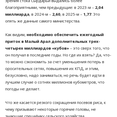
зрения стока Сырдарьи выдались более
благоприятными, чем предыдущие: в 2023-м –
2,04
миллиарда
, в 2024-м –
2,60
, в 2025-м –
1,77
. Это
опять же данные самого министерства.
Как видим,
необходимо обеспечить ежегодный
приток в Малый Арал дополнительных трех-
четырех миллиардов «кубов»
– это сверх того, что
он получал в последние годы. Но где их взять? Да, что-
то можно сэкономить за счет уменьшения потерь в
оросительных сетях, повышения их КПД, и этим,
безусловно, надо заниматься, но речь будет идти в
лучшем случае о сотнях миллионов кубометров, что
погоды не делает.
Что же касается резкого сокращения посевов риса, к
чему призывают некоторые горячие головы, не
знающие специфику сельского хозяйства