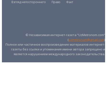
Взгляд непостороннего
Право
Факт
Президент
Правительство
Парламент
UZMETRONOM
.COM
© Независимая интернет-газета “UzMetronom.com”
(
uzmetronom@gmail.com
)
Полное или частичное воспроизведение материалов интернет-
газеты без ссылки и упоминания имени автора запрещено и
является нарушением международного законодательства.