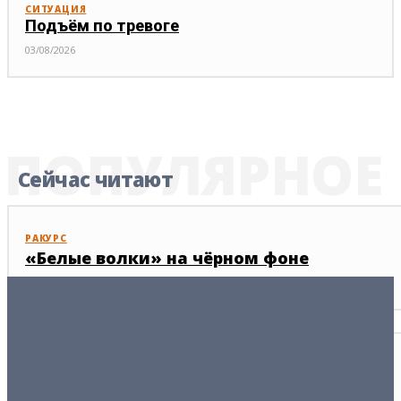
СИТУАЦИЯ
Подъём по тревоге
03/08/2026
ПОПУЛЯРНОЕ
Сейчас читают
РАКУРС
«Белые волки» на чёрном фоне
01/06/2026
ВЕРСИЯ
Европа нацелена доить