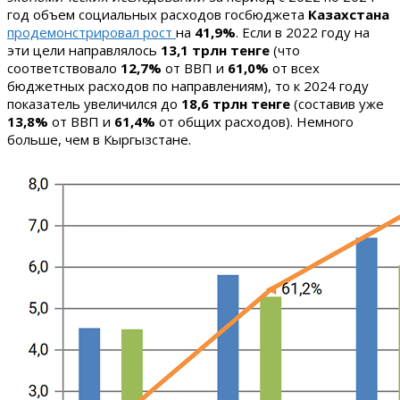
год объем социальных расходов госбюджета
Казахстана
продемонстрировал рост
на
41,9%
. Если в 2022 году на
эти цели направлялось
13,1 трлн тенге
(что
соответствовало
12,7%
от ВВП и
61,0%
от всех
бюджетных расходов по направлениям), то к 2024 году
показатель увеличился до
18,6 трлн тенге
(составив уже
13,8%
от ВВП и
61,4%
от общих расходов). Немного
больше, чем в Кыргызстане.