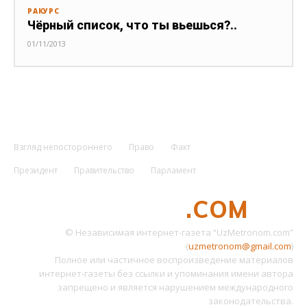
РАКУРС
Чёрный список, что ты вьешься?..
01/11/2013
Взгляд непостороннего
Право
Факт
Президент
Правительство
Парламент
UZMETRONOM
.COM
© Независимая интернет-газета “UzMetronom.com”
(
uzmetronom@gmail.com
)
Полное или частичное воспроизведение материалов
интернет-газеты без ссылки и упоминания имени автора
запрещено и является нарушением международного
законодательства.