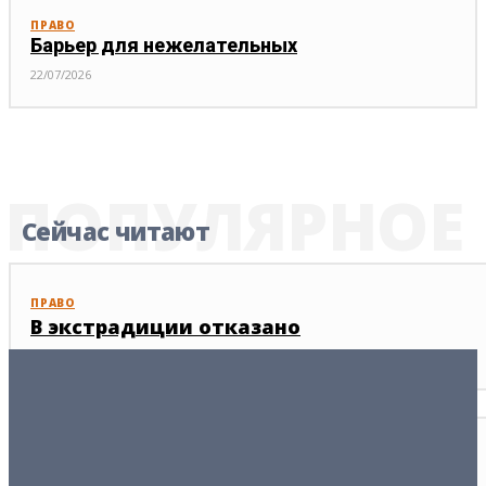
ПРАВО
Барьер для нежелательных
22/07/2026
ПОПУЛЯРНОЕ
Сейчас читают
ПРАВО
В экстрадиции отказано
24/06/2009
ВЕРСИЯ
Европа нацелена доить