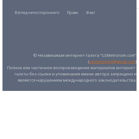
Взгляд непостороннего
Право
Факт
Президент
Правительство
Парламент
UZMETRONOM
.COM
© Независимая интернет-газета “UzMetronom.com”
(
uzmetronom@gmail.com
)
Полное или частичное воспроизведение материалов интернет-
газеты без ссылки и упоминания имени автора запрещено и
является нарушением международного законодательства.