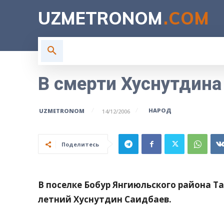
UZMETRONOM
.COM
ГЛАВНАЯ
ВЛАСТЬ
Н
В смерти Хуснутдина
НАРОД
UZMETRONOM
14/12/2006
Поделитесь
В поселке Бобур Янгиюльского района Т
летний Хуснутдин Саидбаев.