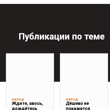
Публикации по теме
НАРОД
НАРОД
Ждите, авось,
Дёшево не
дождётесь
покажется