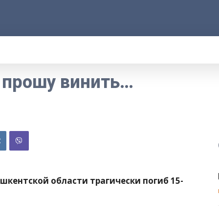
АРОД
ПРАВО
РАКУРС
ФАКТ
MOR
 прошу винить…
ашкентской области трагически погиб 15-