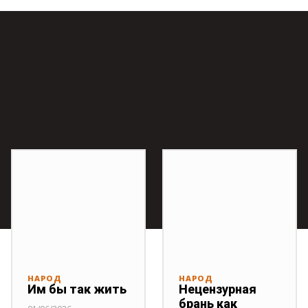
НАРОД
НАРОД
Им бы так жить
Нецензурная
брань как