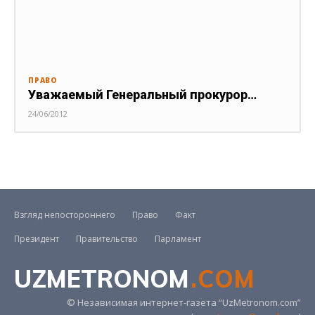
ПРАВО
Уважаемый Генеральный прокурор…
24/06/2012
Взгляд непостороннего
Право
Факт
Президент
Правительство
Парламент
UZMETRONOM
.COM
© Независимая интернет-газета “UzMetronom.com”