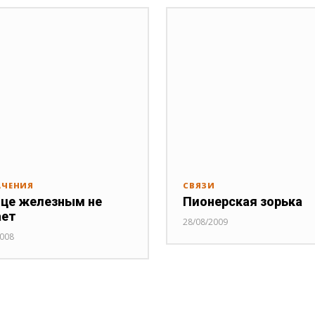
АЧЕНИЯ
СВЯЗИ
це железным не
Пионерская зорька
ает
28/08/2009
2008