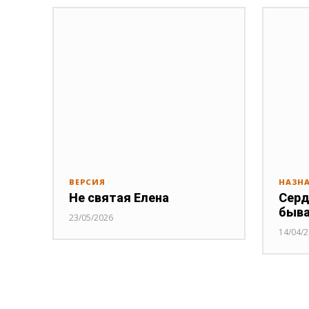
ВЕРСИЯ
НАЗН
Не святая Елена
Серд
быв
23/05/2026
14/04/