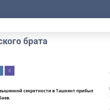
АРОД
ПРАВО
РАКУРС
ФАКТ
MORE
ского брата
овышенной секретности в Ташкент прибыл
баев.