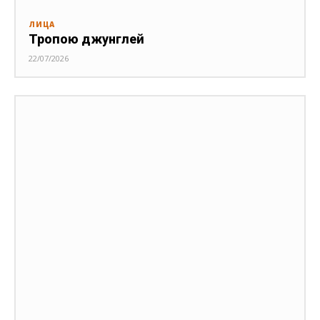
ЛИЦА
Тропою джунглей
22/07/2026