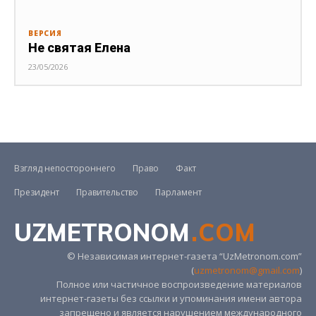
ВЕРСИЯ
Не святая Елена
23/05/2026
Взгляд непостороннего
Право
Факт
Президент
Правительство
Парламент
UZMETRONOM
.COM
© Независимая интернет-газета “UzMetronom.com”
(
uzmetronom@gmail.com
)
Полное или частичное воспроизведение материалов
интернет-газеты без ссылки и упоминания имени автора
запрещено и является нарушением международного