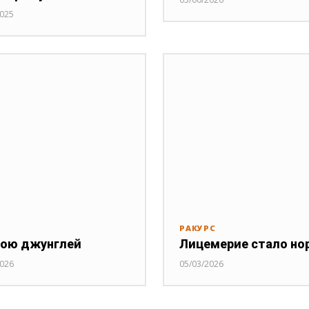
2025
РАКУРС
ою джунглей
Лицемерие стало но
2026
05/03/2026