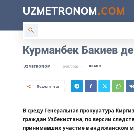
UZMETRONOM
.COM
ГЛАВНАЯ
ВЛАСТЬ
Н
Курманбек Бакиев д
ПРАВО
UZMETRONOM
10/08/2006
Поделитесь
В среду Генеральная прокуратура Кирги
граждан Узбекистана, по версии следст
принимавших участие в андижанском м