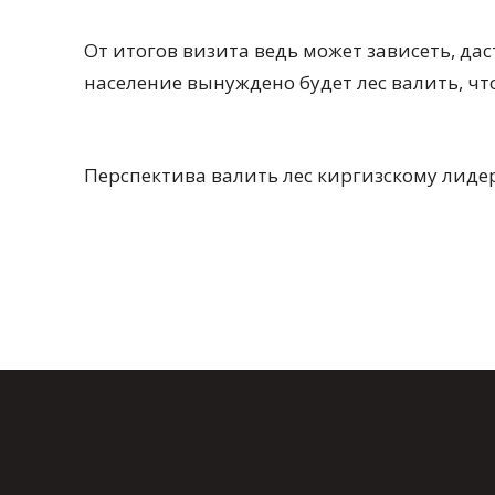
От итогов визита ведь может зависеть, дас
население вынуждено будет лес валить, чт
Перспектива валить лес киргизскому лиде