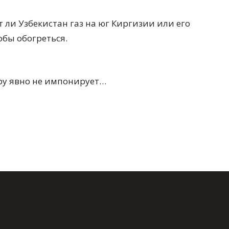
т ли Узбекистан газ на юг Киргизии или его
обы обогреться.
ру явно не импонирует…