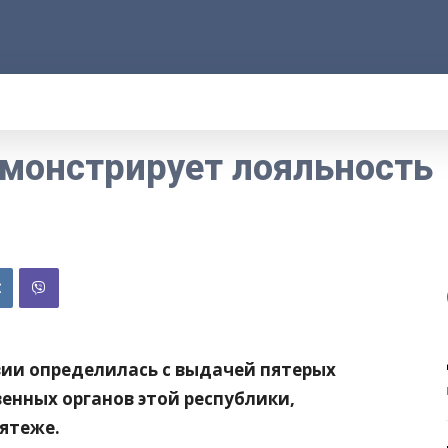
АРОД
ПРАВО
РАКУРС
ФАКТ
MOR
емонстрирует лояльность
зии определилась с выдачей пятерых
венных органов этой республики,
ятеже.