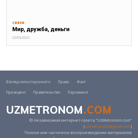
СВЯЗИ
Мир, дружба, деньги
22/05/2025
Взгляд непостороннего
Право
Факт
Президент
Правительство
Парламент
UZMETRONOM
.COM
© Независимая интернет-газета “UzMetronom.com”
(
uzmetronom@gmail.com
)
Полное или частичное воспроизведение материалов