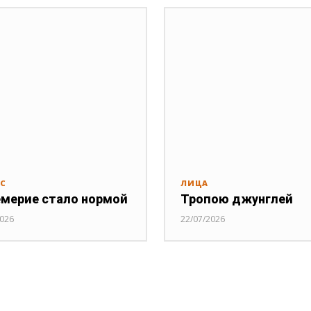
РС
ЛИЦА
мерие стало нормой
Тропою джунглей
2026
22/07/2026