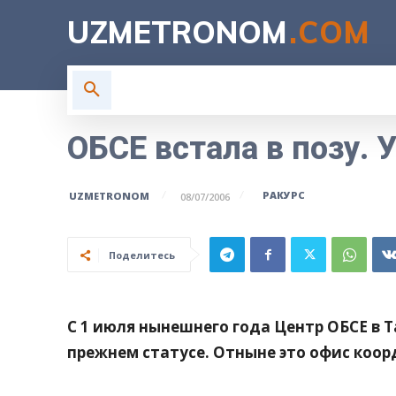
UZMETRONOM
.COM
ГЛАВНАЯ
ВЛАСТЬ
Н
ОБСЕ встала в позу. 
РАКУРС
UZMETRONOM
08/07/2006
Поделитесь
С 1 июля нынешнего года Центр ОБСЕ в 
прежнем статусе. Отныне это офис коор