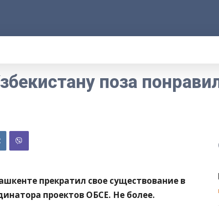
АРОД
ПРАВО
РАКУРС
ФАКТ
MOR
Узбекистану поза понрави
Ташкенте прекратил свое существование в
динатора проектов ОБСЕ. Не более.