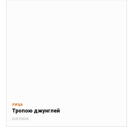
ЛИЦА
Тропою джунглей
22/07/2026