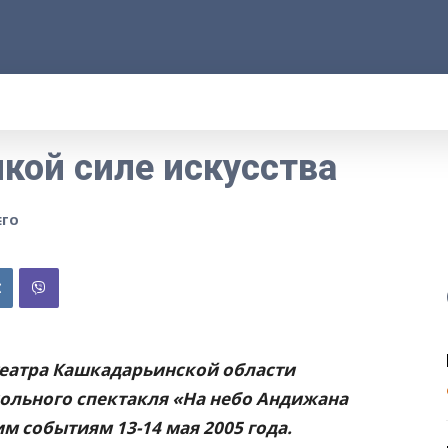
АРОД
ПРАВО
РАКУРС
ФАКТ
MOR
икой силе искусства
ЕГО
театра Кашкадарьинской области
кольного спектакля «На небо Андижана
м событиям 13-14 мая 2005 года.