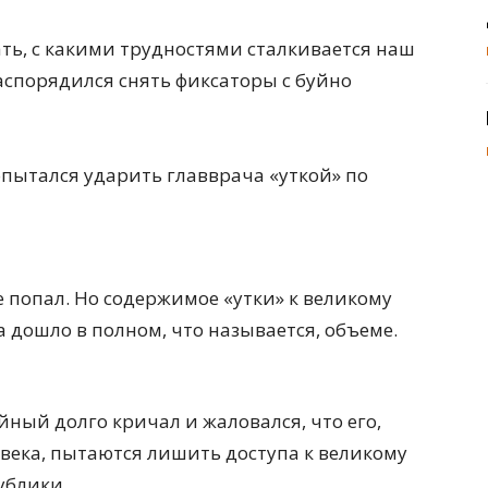
ь, с какими трудностями сталкивается наш
аспорядился снять фиксаторы с буйно
опытался ударить главврача «уткой» по
е попал. Но содержимое «утки» к великому
 дошло в полном, что называется, объеме.
ный долго кричал и жаловался, что его,
века, пытаются лишить доступа к великому
ублики.