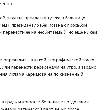
менно.
ой палаты, предлагая тут же в больнице
ем к президенту Узбекистана с просьбой
 и перенести ее на необитаемый, но еще никем
и определить, в какой географической точке
шили перенести референдум на утро, а заодно
ания Ислама Каримова на пожизненный
я в грудь и кричали больные из отделения
о-демократической партии, но после