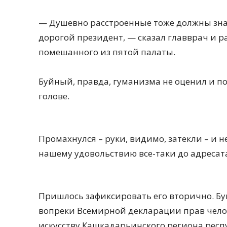
— Душевно расстроенные тоже должны знат
дорогой президент, — сказал главврач и р
помешанного из пятой палаты.
Буйный, правда, гуманизма не оценил и п
голове.
Промахнулся – руки, видимо, затекли – и н
нашему удовольствию все-таки до адресата
Пришлось зафиксировать его вторично. Буй
вопреки Всемирной декларации прав чело
искусству Кашкадарьинского региона респ