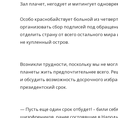
Зал плачет, негодует и митингует одновре
Особо краснобайствует больной из четверт
организовать сбор подписей под обращени
отделить страну от всего остального мира
не купленный остров.
Возникли трудности, поскольку мы не могл
планеты жить предпочтительнее всего. Ре
и обсудить возможность досрочного избр
президентский срок.
— Пусть еще один срок отбудет! – били себ
шизофреников, ранее состоявшие в Народн