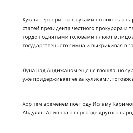
Куклы-террористы с руками по локоть в н
статей президента честного прокурора и та
гордо поднятыми головами плюют в лицо э
государственного гимна и выкрикивая в зал
Луна над Андижаном еще не взошла, но сур
уже придерживает ее за кулисами, готовяс
Хор тем временем поет оду Исламу Каримо
Абдуллы Арипова в переводе другого наро