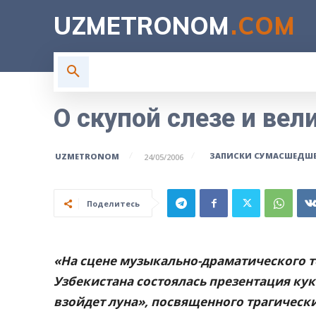
UZMETRONOM
.COM
ГЛАВНАЯ
ВЛАСТЬ
Н
О скупой слезе и вел
ЗАПИСКИ СУМАСШЕДШ
UZMETRONOM
24/05/2006
Поделитесь
«На сцене музыкально-драматического 
Узбекистана состоялась презентация ку
взойдет луна», посвященного трагически