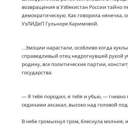
возвращения в Узбекистан России тайно 
демократическую. Как говорила нянечка, 
УзЛИДеП Гульноре Каримовой.
…Эмоции нарастали, особливо когда куклы 
справедливый отец недрогнувшей рукой уби
родину, все политические партии, констит
государства.
— Я тебя породил, я тебя и убью, — гневн
сединами аксакал, высоко над головой по
В небе громыхнул гром, блеснула молния, 