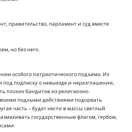
нт, правительство, парламент и суд вместе
м, но без него.
оянии особого патриотического подъема. Из
и под подписку о невыезде и неразглашении,
ать плохих бандитов из религиозно-
своими подлыми действиями подорвать
гая часть – будет нести в массы светлый
размахивать государственным флагом, гербом,
асами.