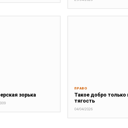
И
ПРАВО
ерская зорька
Такое добро только 
тягость
2009
04/04/2026