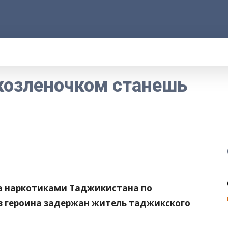
АРОД
ПРАВО
РАКУРС
ФАКТ
MORE
 козленочком станешь
а наркотиками Таджикистана по
в героина задержан житель таджикского